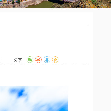
】
分享：