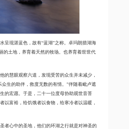
水呈现湛蓝色，故有“蓝湖”之称。卓玛朗措湖海
隆美丽的土地，养育着天然的牧场。也养育着世世代
他的慧眼观察六道，发现受苦的众生并未减少，
乐众生的助伴，救度无数的有情。”伴随着毗卢遮
生的宏愿。于是，二十一位度母协助观世音菩
者以富裕，给饥饿者以食物，给寒冷者以温暖，
圣者心中的圣地，他们的环湖之行就是对神圣的