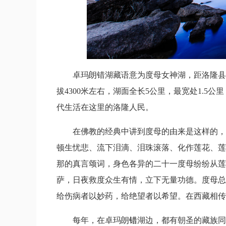
卓玛朗错湖藏语意为度母女神湖，距洛隆县
拔4300米左右，湖面全长5公里，最宽处1.
代生活在这里的洛隆人民。
在佛教的经典中讲到度母的由来是这样的，
顿生忧悲、流下泪滴、泪珠滚落、化作莲花、莲
那的真言颂词，身色各异的二十一度母纷纷从莲
萨，日夜救度众生有情，立下无量功德。度母总
给伤病者以妙药，给绝望者以希望。在西藏相传
每年，在卓玛朗
错
湖边，都有朝圣的藏族同