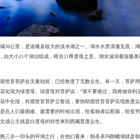
城
36公里，是洛隆县较大的淡水湖之一。湖水水质清澈见底，湖
5公里，由大小21个湖泊组成，暗合21尊度母之意。湖水滋润着洛
观世音菩萨在无量劫前，已经救度了无数众生。有一天，菩萨用
花化现为绿度母。绿度母对菩萨说：
“请不要难过，我将做你利
花中化现，对观世音菩萨立誓说，要协助观世音菩萨实现救度众
是在人们最困难、最需要的时候出现，给孤独者以慰藉，给贫穷
文成公主就是白度母的转世来到西藏普度众生。
胞三步一叩头的环湖之行，在他们看来，朝圣卓玛朗
错
湖就是朝