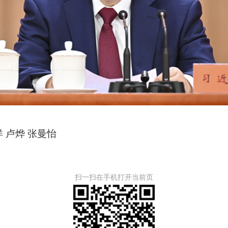
洋
卢烨
张曼怡
扫一扫在手机打开当前页