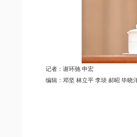
记者：谢环驰
申宏
编辑：邓坚
林立平
李琰
郝昭
毕晓