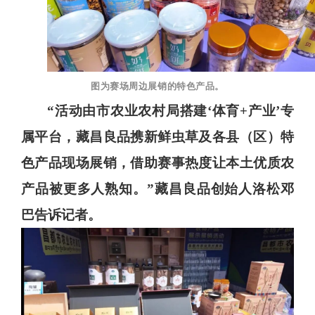
图为赛场周边展销的特色产品。
“活动由市农业农村局搭建‘体育+产业’专
属平台，藏昌良品携新鲜虫草及各县（区）特
色产品现场展销，借助赛事热度让本土优质农
产品被更多人熟知。”藏昌良品创始人洛松邓
巴告诉记者。