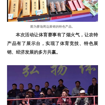
图为赛场周边展销的特色产品。
本次活动让体育赛事有了烟火气，让农特
产品有了展示台，实现了体育竞技、特色展
销、经济发展的多方共赢。