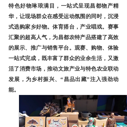
特色好物琳琅满目，一站式呈现昌都物产精
华，让现场群众在感受运动氛围的同时，沉浸
式选购家乡好物。体育搭台，产业唱戏。赛事
汇聚的超高人气，为昌都农特产品搭建了高效
的展示、推广与销售平台。观赛、购物、体验
一站式完成，既丰富了群众的业余生活，又激
活了消费市场，推动文旅产业与特色农业联动
发展，为乡村振兴、“昌品出藏”注入强劲动
能。