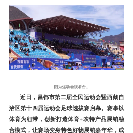
图为运动会观看台。
近日，昌都市第二届全民运动会暨西藏自
治区第十四届运动会足球选拔赛启幕。赛事以
体育为纽带，创新打造体育
+农特产品展销融
合模式，让赛场变身特色好物展销嘉年华，成