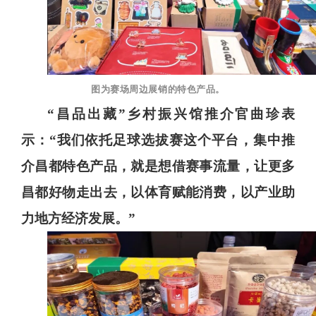
图为赛场周边展销的特色产品。
“昌品出藏”乡村振兴馆推介官曲珍表
示：“我们依托足球选拔赛这个平台，集中推
介昌都特色产品，就是想借赛事流量，让更多
昌都好物走出去，以体育赋能消费，以产业助
力地方经济发展。”