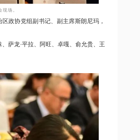
会现场。
治区政协党组副书记、副主席斯朗尼玛，
珠、萨龙·平拉、阿旺、卓嘎、俞允贵、王