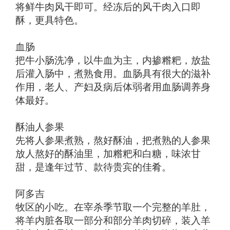
将鲜牛肉风干即可。经冻后的风干肉入口即
酥，更具特色。
血肠
把牛小肠洗净，以牛血为主，内掺糌粑，放盐
后灌入肠中，煮熟食用。血肠具有很大的滋补
作用，老人、产妇及病后体弱者用血肠调养身
体最好。
酥油人参果
先将人参果煮熟，熬好酥油，把煮熟的人参果
放人熬好的酥油里，加糌粑和白糖，味浓甘
甜，是逢年过节、款待贵宾的佳肴。
阿多吉
牧区的小吃。在宰杀季节取一个完整的羊肚，
将羊内脏各取一部分和部分羊肉切碎，装入羊