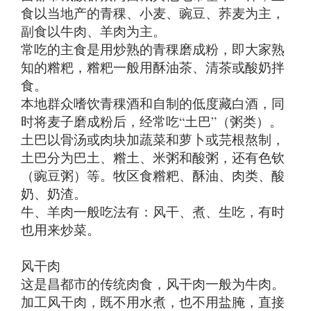
食以当地产的青稞、小麦、豌豆、荞麦为主，
副食以牛肉、羊肉为主。
常吃的主食是用炒熟的青稞磨成粉，即大家熟
知的糌粑，糌粑一般用酥油茶、清茶或酸奶拌
食。
本地群众嗜饮青稞酒和自制的低度藏白酒，同
时将麦子磨成粉后，经常吃“土巴”（粥类）。
土巴以骨汤或肉块加蔬菜和萝卜或芫根熬制，
土巴分为巴土、糌土、米粥和酸粥，还有色钦
（豌豆粥）等。牧区食糌粑、酥油、肉类、酸
奶、奶渣。
牛、羊肉一般吃法有：风干、煮、生吃，有时
也用来炒菜。
风干肉
这是昌都市的传统肉食，风干肉一般为牛肉。
加工风干肉，既不用水煮，也不用盐腌，直接