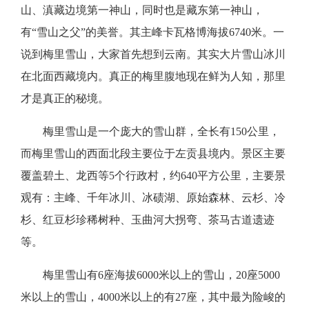
山、滇藏边境第一神山，同时也是藏东第一神山，
有“雪山之父”的美誉。其主峰卡瓦格博海拔6740米。一
说到梅里雪山，大家首先想到云南。其实大片雪山冰川
在北面西藏境内。真正的梅里腹地现在鲜为人知，那里
才是真正的秘境。
梅里雪山是一个庞大的雪山群，全长有
150公里，
而梅里雪山的西面北段主要位于左贡县境内。景区主要
覆盖碧土、
龙
西等
5个行政村，约640平方公里，主要景
观有：主峰、千年冰川、冰碛湖、原始森林、云杉、冷
杉、红豆杉珍稀树种、玉曲河大拐弯、茶马古道遗迹
等。
梅里雪山有
6座海拔6000米以上的雪山，20座5000
米以上的雪山，4000米以上的有27座，其中最为险峻的