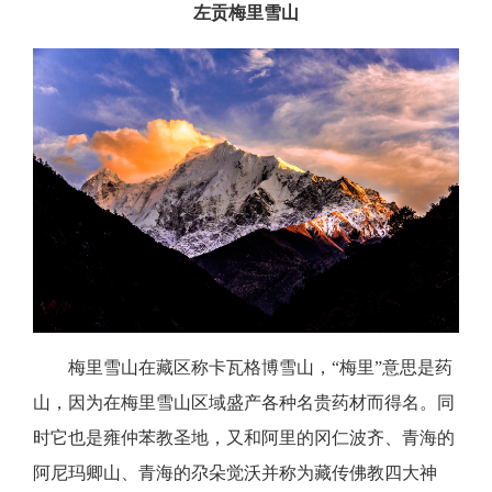
左贡梅里雪山
梅里雪山在藏区称卡瓦格博雪山，
“梅里”意思是药
山，因为在梅里雪山区域盛产各种名贵药材而得名。同
时它也是雍仲苯教圣地，又和阿里的冈仁波齐、青海的
阿尼玛卿山、青海的尕朵觉沃并称为藏传佛教四大神