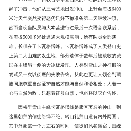
起了冲击，他们从三号营地出发冲顶，上升至海拔6400
米时天气突然变得恶劣只好下撤准备第二天继续冲顶。
然而当晚当队员与大本营进行过最后一次语音联系后，
在海拔5000多米处遭遇大规模雪崩，所有队员全部遇
难，长眠在了卡瓦格博峰。卡瓦格博峰成了人类登山史
上第二大山难的发生地。部分遗体于数年后被放牧的藏
民在主峰另一侧的大冰板发现。人类对雪山之神征服的
尝试又一次以彻底的失败告终。从此也更让人领会到藏
族同胞尊重自然爱护自然才能与自然和谐相处；人若一
心与自然为敌，只想着征服自然，也必将以灭亡告终。
因梅里雪山主峰卡瓦格博峰是康区著名的神山，到
这里朝拜的信徒络绎不绝。转山礼拜山道有内外两圈，
其中外圈需一个月左右的时间，信徒们风餐露宿，围绕