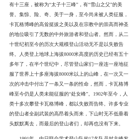
有十三座，被称为“太子十三峰”，有“雪山之父”的美
誉。集惊、险、奇、美于一身，至今尚未被人类征服，
卡瓦格博峰的高耸挺拔之美以及在宗教中的崇高而神圣
的地位吸引了无数的中外旅游者和登山者。然而，从二
十世纪初至今的历次大规模登山活动无不是以失败告
终。人类登上地球上海拔8000米高度的历史已经有五十
多年了，在半个世纪中，尽管登山家们一座连一座地征
服了世界上十多座海拔8000米以上的山峰，在一次又一
次的冲击中付出了一条又一条的性命，然而，卡瓦格博
峰至今仍是人类未能征服的“处女峰”。1902年至今，人
类十多次攀登卡瓦格博峰，都以失败而告终。许多专业
的登山者全副武装的高昂着头而来，下山时无不低垂着
头默默离去，而最后的登山者们，却再也没有下来。
1991年，中日联合学术登山队的17名队员对主峰发