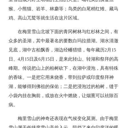
猴、小熊猫、岩羊、林麝等；鸟类的白尾稍红雉、藏马
鸡、高山兀鹫等就生活在这片区域。
在梅里雪山北坡下面的青冈树林与红杉林之间，有
众多的圣湖，其中最著名的要数白玛拉措湖。湖水清澈
见底，湖中古柏飘香，湖边经幡猎猎，每年藏历
2月15
日、4月15日及6月15日，是来此转山、转湖和祭拜的高
峰期。传说把山上的柏树砍下，在湖中浸泡，具有特殊
的香味、一是把它用来烧香，带到拉萨或印度祭拜神
湖，能够得到佛祖的保佑；二是把浸泡过的柏树，缝于
小袋内挂在胸前，或放在火中燃烧，让烟熏可以祛除百
病。
梅里雪山的神奇还表现在气候变化莫测。由于梅里
雪山属于低纬度雪山高耸入云，阻挡了来自印度洋的暖