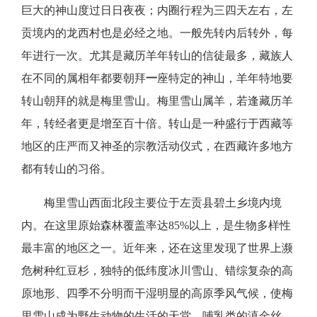
巨大的神山度过日日夜夜；内圈行程为三四天左右，左
贡境内的龙西村也是必经之地。一般先转内后转外，每
年进行一次。尤其是藏历羊年转山的信徒最多，藏族人
在不同的属相年都要朝拜
一
座特定的神山，羊年特地要
转山朝拜的就是梅里雪山。梅里雪山属羊，若逢藏历羊
年，转经者更是增至百十倍。转山是一种盛行于西藏等
地区的庄严而又神圣的宗教活动仪式，在西藏许多地方
都有转山的习俗。
梅里雪山西面北段主要位于左贡县碧土乡境内境
内。在这里原始森林覆盖率达
85%以上，是生物多样性
最丰富的地区之一。近年来，还在这里发现了世界上濒
危树种红豆杉，独特的低纬度冰川雪山、错综复杂的高
原地形、四季不分明而干湿明显的高原季风气候，使梅
里雪山成为野生动物的生活的天堂。哺乳类的滇金丝