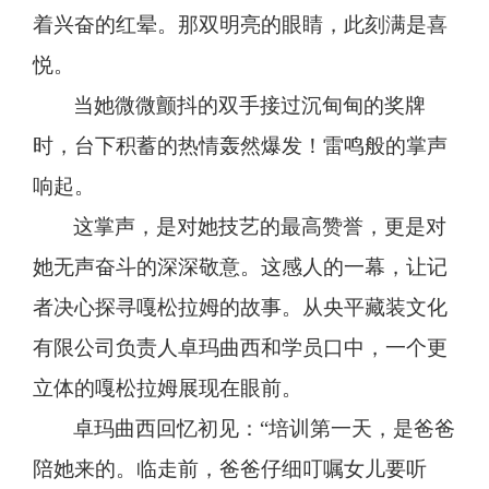
着兴奋的红晕。那双明亮的眼睛，此刻满是喜
悦。
当她微微颤抖的双手接过沉甸甸的奖牌
时，台下积蓄的热情轰然爆发！雷鸣般的掌声
响起。
这掌声，是对她技艺的最高赞誉，更是对
她无声奋斗的深深敬意。这感人的一幕，让记
者决心探寻嘎松拉姆的故事。从央平藏装文化
有限公司负责人卓玛曲西和学员口中，一个更
立体的嘎松拉姆展现在眼前。
卓玛曲西回忆初见：
“培训第一天，是爸爸
陪她来的。临走前，爸爸仔细叮嘱女儿要听