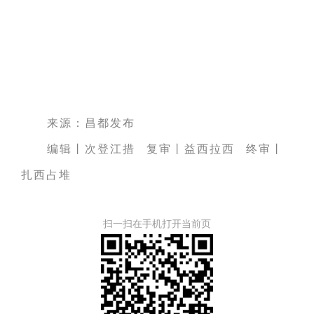
来源：昌都发布
编辑丨次登江措 复审丨益西拉西 终审丨
扎西占堆
扫一扫在手机打开当前页