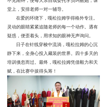
不见闹钟，便每天亲自或委托学员叫醒她；课
堂上，安排老师一对一辅导。
在爱的环绕下，嘎松拉姆学得格外专注。
灵动的眼睛紧紧追随老师的每一个动作。遇有
疑惑，便歪着头，用求知的眼神无声询问。
日子在针线穿梭中流淌，嘎松拉姆的心沉
静下来，全身心投入藏装的世界。四十多天的
培训倏忽而过。最终，嘎松拉姆凭借毅力和天
赋，在比赛中拔得头筹！