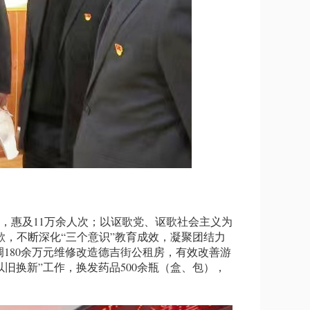
，惠及11万余人次；以讴歌党、讴歌社会主义为
歌，不断深化“三个意识”教育成效，凝聚团结力
调180余万元维修改造德吉街公租房，有效改善游
旧换新”工作，换发药品500余瓶（盒、包），