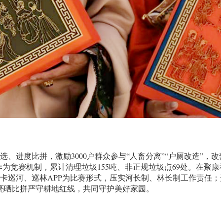
进度比拼，激励3000户群众参与“人畜分离”“户厕改造”，
”作为竞赛机制，累计清理垃圾155吨、非正规垃圾点69处。在聚
巡河、巡林APP为比赛形式，压实河长制、林长制工作责任；开展
亮晒比拼严守耕地红线，共同守护美好家园。