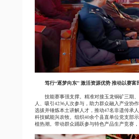
笃行“逐梦向东” 激活资源优势 推动以赛富
技能赛事强支撑。精准对接玉龙铜矿三期、波罗
人、吸引4236人次参与，助力群众融入产业协
选拔并锤炼本土讲解人才，推动47名非遗传承人
科技赋能兴农牧。组织40余个县直单位党支部
植热潮。带动群众踊跃参与特色产品生产竞赛，