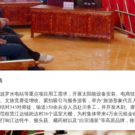
民
水电站等重点项目用工需求，开展太阳能设备安装、电商技能等
作。文旅竞赛促增收。紧扣吸引与服务游客，举办“旅游形象代言人
结对343对师徒，输送150余从业人员赴川务工，并开发木刻、
示范租赁江达镇岗达村26个温室大棚，为村集体带来4万余元租
打响江达牦牛、猴头菇、藏药材以及“白宗涌泉”等高原品牌，