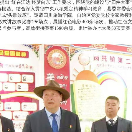
“红在江达·逐梦向东”工作要求，围绕党的建设与“四件大事”
根基。结合深入贯彻中央八项规定精神学习教育，县委常委会率
成“头雁效应”。邀请四川旅游学院、自治区党委党校专家教授和
式讲故事比赛296场次，展播红色电影400余场次，推动红色
当参与者，高效衔接赛事1380余场。累计举办七大类33项竞赛