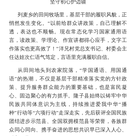
坚守初心护边疆
列麦乡的田间牧场里，基层干部的履职风貌，正
悄然发生变化。“以前给群众讲政策，自己理解不
透，表达也不顺畅。现在常态化学习国家通用语
言，读政策、学理论、作宣讲都得心应手，文字工
作落实也更高效了！”洋兄村党总支书记、村委会主
任达娃次仁语气笃定，言语里充满履职自信。
从田间地头到农家院落，“学国通语、用国通
语”的热潮，不仅是基层干部精准落实党的方针政
策、提升服务群众能力的重要基础，也是富民凝
心、固边聚心的有力抓手。隆子县始终以铸牢中华
民族共同体意识为主线，持续推进爱我中华“播
种”行动等“六项行动”走深走实，先后获评全国民族
团结进步示范县、全国双拥模范县等荣誉，各族群
众同心同向、携手奋进的思想共识早已深入人心、