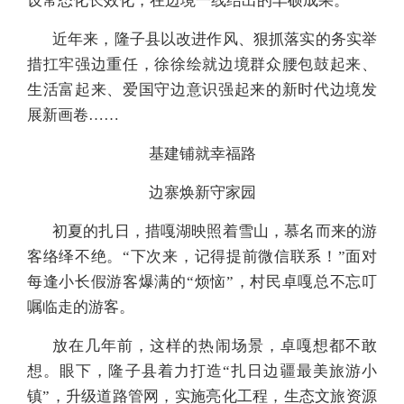
设常态化长效化，在边境一线结出的丰硕成果。
近年来，隆子县以改进作风、狠抓落实的务实举
措扛牢强边重任，徐徐绘就边境群众腰包鼓起来、
生活富起来、爱国守边意识强起来的新时代边境发
展新画卷……
基建铺就幸福路
边寨焕新守家园
初夏的扎日，措嘎湖映照着雪山，慕名而来的游
客络绎不绝。“下次来，记得提前微信联系！”面对
每逢小长假游客爆满的“烦恼”，村民卓嘎总不忘叮
嘱临走的游客。
放在几年前，这样的热闹场景，卓嘎想都不敢
想。眼下，隆子县着力打造“扎日边疆最美旅游小
镇”，升级道路管网，实施亮化工程，生态文旅资源