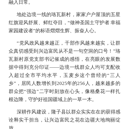
融入日常。
地处边境一线的珞瓦新村，家家户户屋顶的五星
红旗迎风舒展、鲜红夺目，“做神圣国土守护者 幸福
家园建设者”的标语熠熠生辉、振奋人心。
“党风政风越来越正，干部作风越来越实，让群
众真切感受到兴边富民从不是一句空洞的口号！”珞
瓦新村原党支部书记催成的感悟，在亮眼的发展数
据中得到充分印证——边境一线群众人均可支配收
入超过全市平均水平，玉麦乡这个曾经的“三人
乡”，居民人数增长到2025年的256人，越来越多的
群众把“强边”二字时刻放在心头，像格桑花一样扎
根边陲，守护好祖国疆域上的一草一木。
深耕作风建设，隆子县以群众实实在在的获得感
诠释实干担当，让兴边富民之花在边疆大地绚丽绽
放……