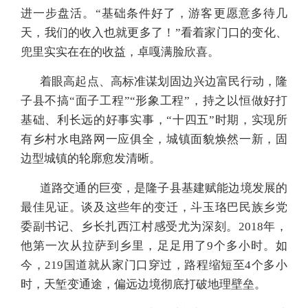
进一步盘活。“基础条件好了，游客更愿意多待几
天，我们的收入也就更多了！”看着家门口的变化、
兜里实实在在的收益，卓嘎满脸欣喜。
着眼高起点、高标准谋划固边兴边富民行动，隆
子县不搞“面子工程”“形象工程”，持之以恒做好打
基础、利长远的好事实事，“十四五”时期，实现所
有乡村水电路网一应俱全，城镇面貌焕然一新，固
边型城镇的轮廓愈发清晰。
道路交通的巨变，是隆子县基建赋能边境发展的
最佳见证。谈及这些年的变迁，斗玉珞巴民族乡党
委副书记、乡长扎西江村感受尤为深刻。2018年，
他第一次从拉萨到乡里，足足用了9个多小时。如
今，219国道就从家门口穿过，路程缩短至4个多小
时，天堑变通途，偏远边境彻底打破地理壁垒。