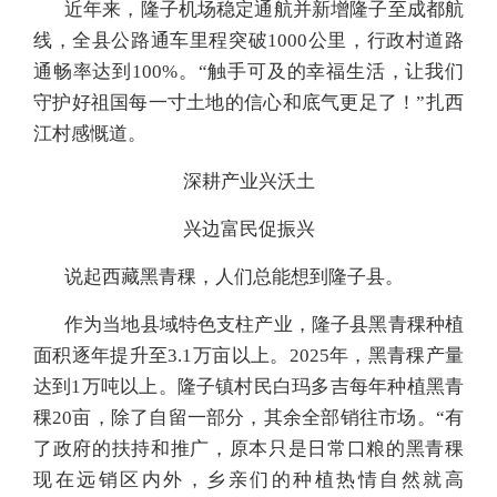
近年来，隆子机场稳定通航并新增隆子至成都航
线，全县公路通车里程突破1000公里，行政村道路
通畅率达到100%。“触手可及的幸福生活，让我们
守护好祖国每一寸土地的信心和底气更足了！”扎西
江村感慨道。
深耕产业兴沃土
兴边富民促振兴
说起西藏黑青稞，人们总能想到隆子县。
作为当地县域特色支柱产业，隆子县黑青稞种植
面积逐年提升至3.1万亩以上。2025年，黑青稞产量
达到1万吨以上。隆子镇村民白玛多吉每年种植黑青
稞20亩，除了自留一部分，其余全部销往市场。“有
了政府的扶持和推广，原本只是日常口粮的黑青稞
现在远销区内外，乡亲们的种植热情自然就高