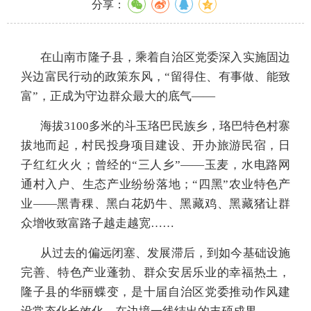
分享：
在山南市隆子县，乘着自治区党委深入实施固边
兴边富民行动的政策东风，“留得住、有事做、能致
富”，正成为守边群众最大的底气——
海拔3100多米的斗玉珞巴民族乡，珞巴特色村寨
拔地而起，村民投身项目建设、开办旅游民宿，日
子红红火火；曾经的“三人乡”——玉麦，水电路网
通村入户、生态产业纷纷落地；“四黑”农业特色产
业——黑青稞、黑白花奶牛、黑藏鸡、黑藏猪让群
众增收致富路子越走越宽……
从过去的偏远闭塞、发展滞后，到如今基础设施
完善、特色产业蓬勃、群众安居乐业的幸福热土，
隆子县的华丽蝶变，是十届自治区党委推动作风建