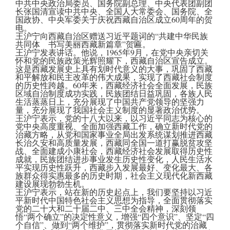
中共中央政治局委员、国务院副总理、中央代表团副团
长张国清宣读中共中央、全国人大常委会、国务院、全
国政协、中央军委关于庆祝西藏自治区成立60周年的贺
电。
王沪宁向西藏自治区赠送习近平题词的“共建中华民族
共同体 书写美丽西藏新篇章”贺匾。
王沪宁发表讲话。他说，1965年9月，在党中央亲切关
怀和党的民族政策光辉照耀下，西藏自治区宣告成立。
这是西藏发展史上具有划时代意义的大事，巩固了西藏
和平解放和民主改革的伟大成果，实现了西藏社会制度
的历史性跨越。60年来，西藏经济社会全面发展，民族
区域自治制度成功实践，民族团结日益巩固，各族人民
生活蒸蒸日上，充分展现了中国共产党领导的坚强力
量，充分展现了我国社会主义制度的显著政治优势。
王沪宁表示，党的十八大以来，以习近平同志为核心的
党中央高度重视、全面加强西藏工作，确立新时代党的
治藏方略，从党和国家事业全局出发系统谋划推进西藏
长治久安和高质量发展，西藏同全国一道打赢脱贫攻坚
战、全面建成小康社会，西藏经济社会发展取得历史性
成就，民族团结进步事业发生历史性变化，人民生活水
平实现历史性跃升，西藏步入发展最好、变化最大、各
族群众得实惠最多的历史时期，社会主义现代化新西藏
建设展现勃勃生机。
王沪宁表示，站在新的历史起点上，我们要坚持以习近
平新时代中国特色社会主义思想为指导，全面贯彻落实
党的二十大和二十届二中、三中全会精神，深刻领
悟“两个确立”的决定性意义，增强“四个意识”、坚定“四
个自信”、做到“两个维护”，贯彻落实新时代党的治藏