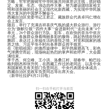
方略，牢牢把握铸牢中华民族共同体意识主线，抓好稳
定、发展、生态、强边四件大事，努力建设团结富裕文
明和谐美丽的社会主义现代化新西藏，为实现中华民族
伟大复兴的中国梦不懈奋斗。
西藏自治区党委书记王君正、藏族群众代表卓玛仁增在
会上发言。
随后，举行了充满吉祥喜庆气氛的盛大群众游行。游行
分为“旗帜引领”“四件大事”“奋进新时代”“走向未来”4个
单元，26个群众游行方队、彩车，在欢快的音乐中依次
行进。各族群众身着绚丽多彩的服饰，跳起热情欢快的
舞蹈，表达过上幸福生活的喜悦之情、对党和国家的感
恩之情。习近平等不时向各界群众挥手致意。
在《歌唱祖国》的激昂旋律中，和平鸽展翅高飞，彩色
气球腾空而起，现场响起热烈的掌声和欢呼声，大会圆
满结束。
李干杰、何立峰、王小洪、洛桑江村、胡春华、帕巴拉·
格列朗杰和张升民，在西藏工作过的老同志，以及中央
和国家机关有关部门负责同志、中央代表团全体成员，
西藏自治区党政军负责同志等出席大会。
（新华社拉萨8月21日电）
扫一扫在手机打开当前页