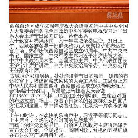
西藏自治区成立60周年庆祝大会隆重举行中共中央全国
人大常委会国务院全国政协中央军委致电祝贺习近平出
席大会王沪宁出席并讲话 蔡奇出席
六十载奋斗栉风沐雨，六十年雪域沧桑巨变。21日上
午，西藏各族各界干部群众约2万人欢聚拉萨市布达拉
宫广场，热烈庆祝西藏自治区成立60周年。中共中央总
书记、国家主席、中央军委主席习近平出席庆祝大会。
中共中央政治局常委、全国政协主席、中央代表团团长
王沪宁出席并讲话，中共中央政治局常委、中央办公厅
主任蔡奇出席。
古城拉萨彩旗飘扬，处处洋溢着节日的氛围。雄伟的布
达拉宫下，搭建起藏式风格的大会主席台。主席台上方
中华人民共和国国徽和“西藏自治区成立60周年庆祝大
会”横幅十分醒目，背景墙上悬挂着大庆会徽
和“1965”“2025”字样，10面红旗分列两侧。主席台对面
的布达拉宫广场上，身着节日盛装的各族群众从四面八
方汇聚到这里，手中挥动着红旗，汇聚成一片欢乐的海
洋。
上午10时许，在欢快的乐曲声中，习近平等领导同志走
上主席台，全场响起长时间的热烈掌声。
西藏自治区党委副书记、自治区人民政府主席嘎玛泽登
宣布大会开始。全场起立，高唱国歌，鲜艳的五星红旗
在布达拉宫广场冉冉升起。